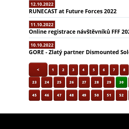
12.10.2022
RUNECAST at Future Forces 2022
11.10.2022
Online registrace návštěvníků FFF 2
10.10.2022
GORE - Zlatý partner Dismounted Sol
<
1
2
3
4
5
6
7
8
23
24
25
26
27
28
29
30
45
46
47
48
49
50
51
52