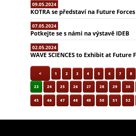
09.05.2024
KOTRA se představí na Future Forces
07.05.2024
Potkejte se s námi na výstavě IDEB
02.05.2024
WAVE SCIENCES to Exhibit at Future 
<
1
2
3
4
5
6
7
8
23
24
25
26
27
28
29
30
45
46
47
48
49
50
51
52