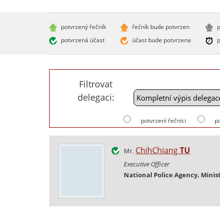
potvrzený řečník
řečník bude potvrzen
p
potvrzená účast
účast bude potvrzena
p
Filtrovat
delegaci:
potvrzení řečníci
p
ChihChiang
TU
Mr.
Executive Officer
National Police Agency, Minist