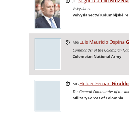
Miguel Camilo
Ruiz Bl
J.E.
Velvyslanec
Velvyslanectví Kolumbijské re
Luis Mauricio Ospina
G
MG
Commander of the Colombian Nat
Colombian National Army
Helder Fernan
Giraldo
MG
The General Commander of the Mili
Military Forces of Colombia