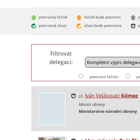
potvrzený řečník
řečník bude potvrzen
p
potvrzená účast
účast bude potvrzena
p
Filtrovat
delegaci:
potvrzení řečníci
p
Iván Velásquez
Gómez
J.E.
Ministr obrany
Ministerstvo národní obrany