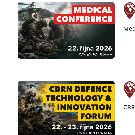
Med
CBR