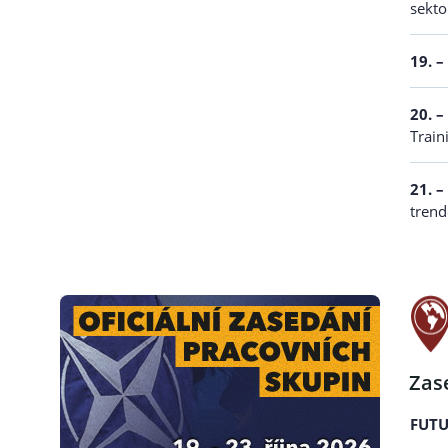
sekto
19. –
20. –
Train
21. –
trend
Zas
FUTU