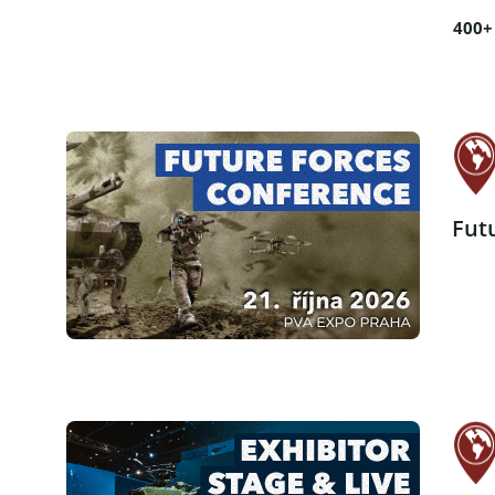
400+
Fut