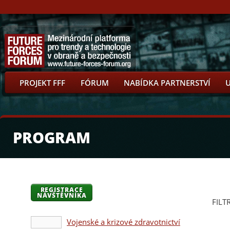
PROJEKT FFF
FÓRUM
NABÍDKA PARTNERSTVÍ
PROGRAM
REGISTRACE
NÁVŠTĚVNÍKA
FILT
Vojenské a krizové zdravotnictví