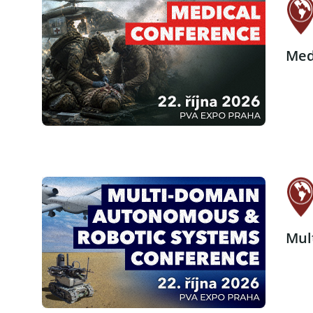
Med
Mul