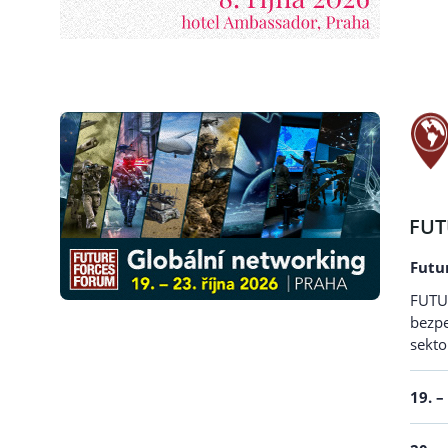
FUT
Futu
FUTUR
bezpe
sekto
19. –