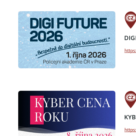
DIG
https
KYB
https