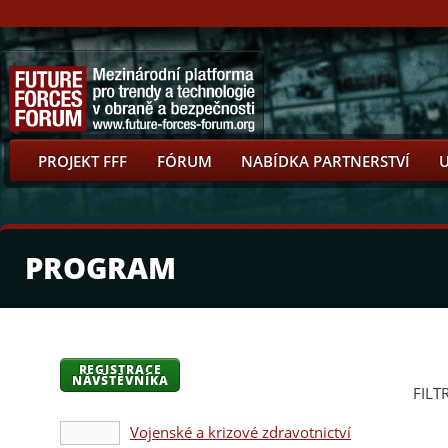
PROJEKT FFF
FÓRUM
NABÍDKA PARTNERSTVÍ
PROGRAM
REGISTRACE
NÁVŠTĚVNÍKA
FILT
Vojenské a krizové zdravotnictví