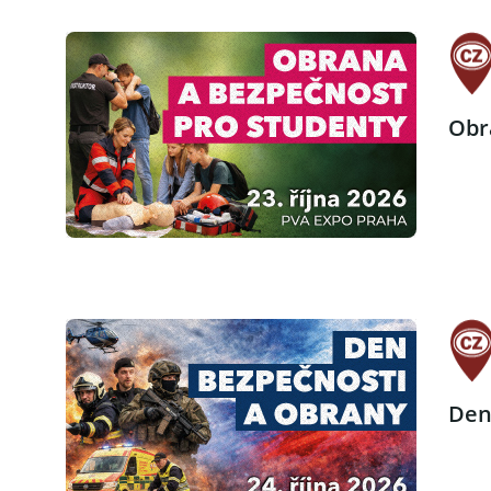
Obr
Den