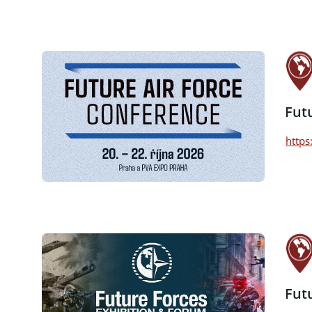
Fut
https
Fut