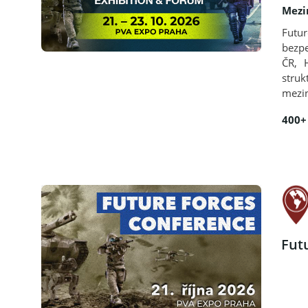
Mezi
Futu
bezpe
ČR, 
stru
mezin
400+
Fut