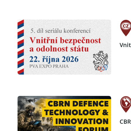
Vni
CBR