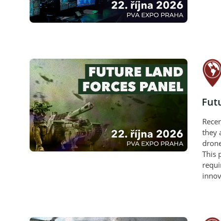
Fut
Recen
they 
drone
This 
requi
innov