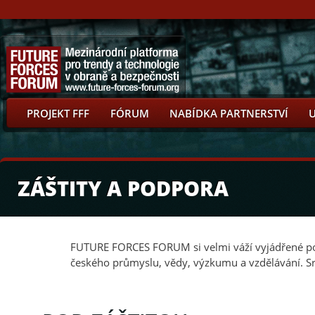
PROJEKT FFF
FÓRUM
NABÍDKA PARTNERSTVÍ
ZÁŠTITY A PODPORA
FUTURE FORCES FORUM si velmi váží vyjádřené podp
českého průmyslu, vědy, výzkumu a vzdělávání. Srd