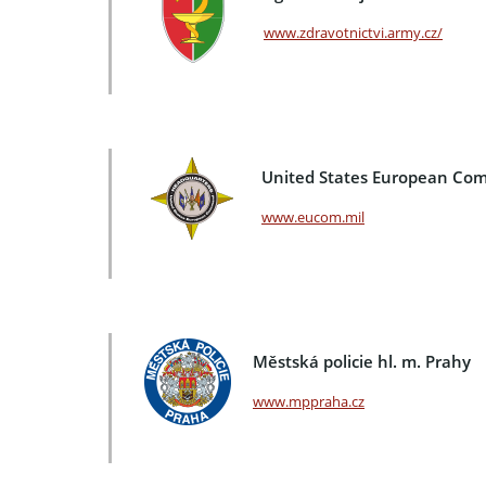
www.zdravotnictvi.army.cz/
United States European C
www.eucom.mil
Městská policie hl. m. Prahy
www.mppraha.cz