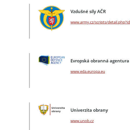
Vzdušné síly AČR
www.army.cz/scripts/detail.php?i
Evropská obranná agentura
www.eda.europa.eu
Univerzita obrany
www.unob.cz