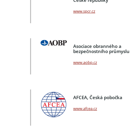
www.spcr.cz
Asociace obranného a
bezpečnostního průmyslu
www.aobp.cz
AFCEA, Česká pobočka
www.afcea.cz