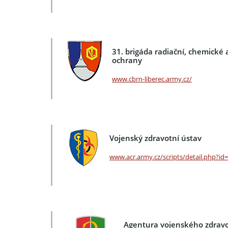
31. brigáda radiační, chemické 
ochrany
www.cbrn-liberec.army.cz/
Vojenský zdravotní ústav
www.acr.army.cz/scripts/detail.php?id
Agentura vojenského zdravo