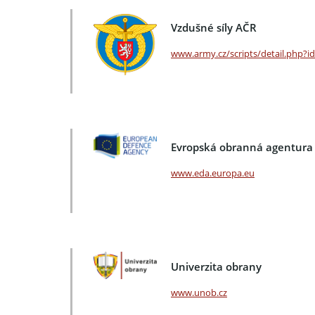
Vzdušné síly AČR
www.army.cz/scripts/detail.php?i
Evropská obranná agentura
www.eda.europa.eu
Univerzita obrany
www.unob.cz