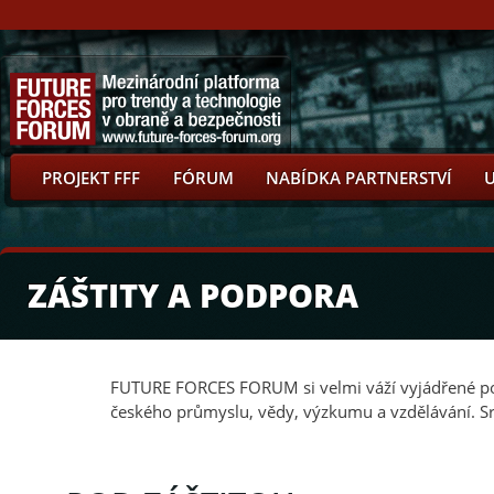
PROJEKT FFF
FÓRUM
NABÍDKA PARTNERSTVÍ
ZÁŠTITY A PODPORA
FUTURE FORCES FORUM si velmi váží vyjádřené podp
českého průmyslu, vědy, výzkumu a vzdělávání. Srd