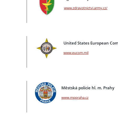
www.zdravotnictvi.army.cz/
United States European C
www.eucom.mil
Městská policie hl. m. Prahy
www.mppraha.cz