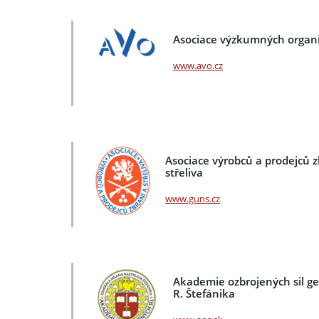
Asociace výzkumných organi
www.avo.cz
Asociace výrobců a prodejců z
střeliva
www.guns.cz
Akademie ozbrojených sil g
R. Štefánika