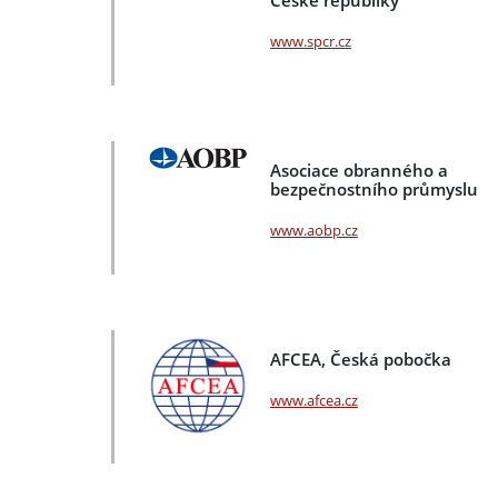
www.spcr.cz
Asociace obranného a
bezpečnostního průmyslu
www.aobp.cz
AFCEA, Česká pobočka
www.afcea.cz