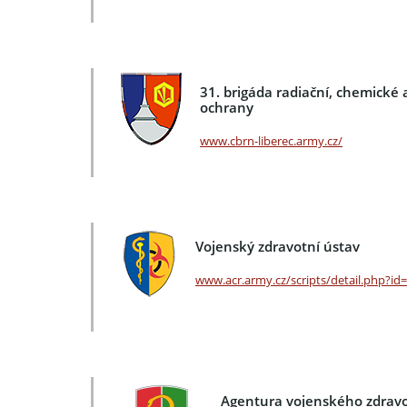
31. brigáda radiační, chemické 
ochrany
www.cbrn-liberec.army.cz/
Vojenský zdravotní ústav
www.acr.army.cz/scripts/detail.php?id
Agentura vojenského zdravo