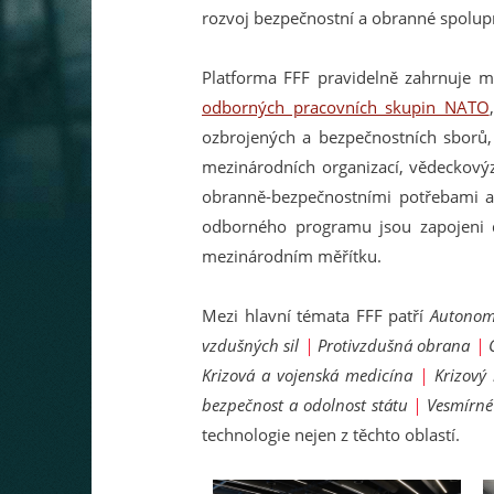
rozvoj bezpečnostní a obranné spolupr
Platforma FFF pravidelně zahrnuje me
odborných pracovních skupin NATO
ozbrojených a bezpečnostních sborů, 
mezinárodních organizací, vědeckový
obranně-bezpečnostními potřebami a 
odborného programu jsou zapojeni d
mezinárodním měřítku.
Mezi hlavní témata FFF patří
Autonomn
vzdušných sil
|
Protivzdušná obrana
|
Krizová a vojenská medicína
|
Krizový
bezpečnost a odolnost státu
|
Vesmírné
technologie nejen z těchto oblastí.