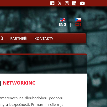
ENG
|
CZE
KŮ
PARTNEŘI
KONTAKTY
|
NETWORKING
 zaměřených na dlouhodobou podporu
ny a bezpečnosti. Primárním cílem je