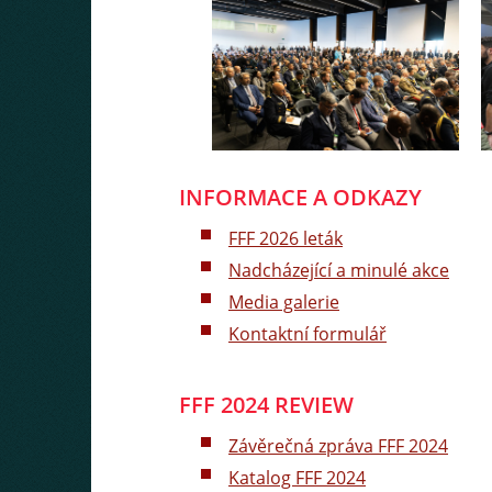
INFORMACE A ODKAZY
FFF 2026 leták
Nadcházející a minulé akce
Media galerie
Kontaktní formulář
FFF 2024 REVIEW
Závěrečná zpráva FFF 2024
Katalog FFF 2024