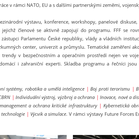
áce v rámci NATO, EU a s dalšími partnerskými zeměmi, vojenský
zinárodní výstavu, konference, workshopy, panelové diskuse, bi
, jejichž členové se aktivně zapojují do programu. FFF se rovně
zástupci Parlamentu České republiky, vlády a vládních instituc
zkumných center, univerzit a průmyslu. Tematické zaměření akc
trendy v bezpečnostním a operačním prostředí nejen ve vojensk
omácí i zahraniční experti. Skladba programu a řečníci jsou
í systémy, robotika a umělá inteligence
|
Boj proti terorismu
|
B
CBRN
|
Individuální výstroj, výzbroj a ochrana
|
Inovace, nové a di
 management a ochrana kritické infrastruktury
|
Kybernetická ob
 technologie
|
Výcvik a simulace
. V rámci výstavy Future Forces E