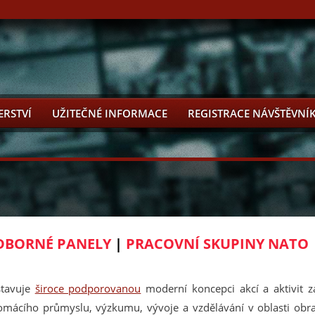
ERSTVÍ
UŽITEČNÉ INFORMACE
REGISTRACE NÁVŠTĚVNÍ
BORNÉ PANELY
|
PRACOVNÍ SKUPINY NATO
stavuje
široce podporovanou
moderní koncepci akcí a aktivit
omácího průmyslu, výzkumu, vývoje a vzdělávání v oblasti obra