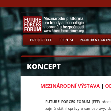
PROJEKT FFF
FÓRUM
NABÍDKA PARTN
KONCEPT
MEZINÁRODNÍ VÝSTAVA
|
OD
FUTURE FORCES FORUM
(FFF) před
zájmů státní správy a samosprávy, d