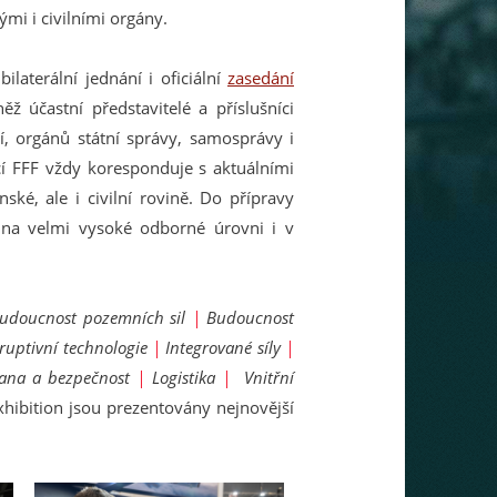
mi i civilními orgány.
laterální jednání i oficiální
zasedání
ž účastní představitelé a příslušníci
í, orgánů státní správy, samosprávy i
í FFF vždy koresponduje s aktuálními
é, ale i civilní rovině. Do přípravy
 na velmi vysoké odborné úrovni i v
udoucnost pozemních sil
|
Budoucnost
sruptivní technologie
|
Integrované síly
|
rana a bezpečnost
|
Logistika
|
Vnitřní
xhibition jsou prezentovány nejnovější